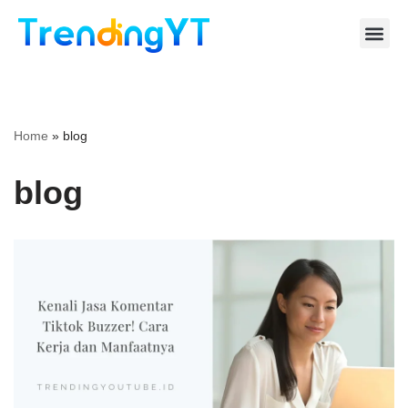
Lompat
ke
konten
Home
»
blog
blog