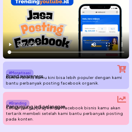
#Monetisasi
Brand awareness
Konten bisnis kamu kini bisa lebih populer dengan kami
bantu perbanyak posting facebook organik.
#Branding
Pengunjung jadi pelanggan
Setiap pengunjung konten facebook bisnis kamu akan
tertarik membeli setelah kami bantu perbanyak posting
pada konten.