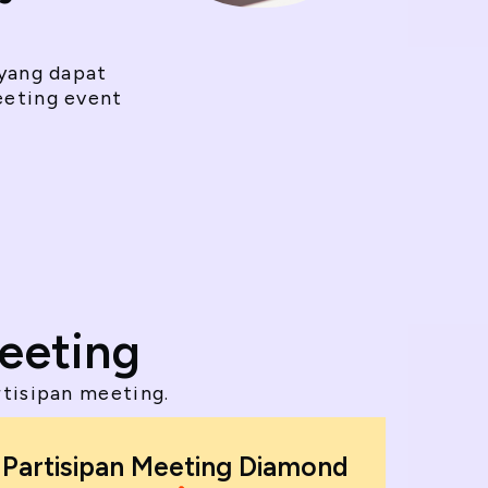
 yang dapat
eeting event
eeting
rtisipan meeting.
Partisipan Meeting Diamond