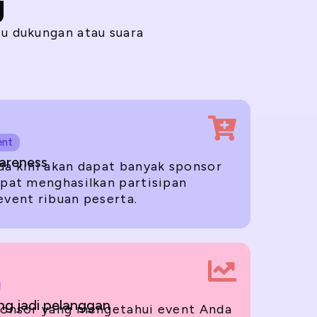
g
u dukungan atau suara
ent
areness
a kini akan dapat banyak sponsor
pat menghasilkan partisipan
vent ribuan peserta.
g jadi pelanggan
ponsor yang mengetahui event Anda