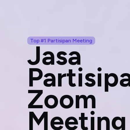
Beran
Lompat
ke
konten
Top #1 Partisipan Meeting
Jasa
Partisip
Zoom
Meeting