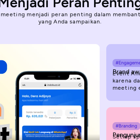
Menjadi Peran Pentin
 meeting menjadi peran penting dalam membant
yang Anda sampaikan.
#Engagem
Brand aw
Event And
karena da
meeting e
#Branding
Pengunjun
Setiap s