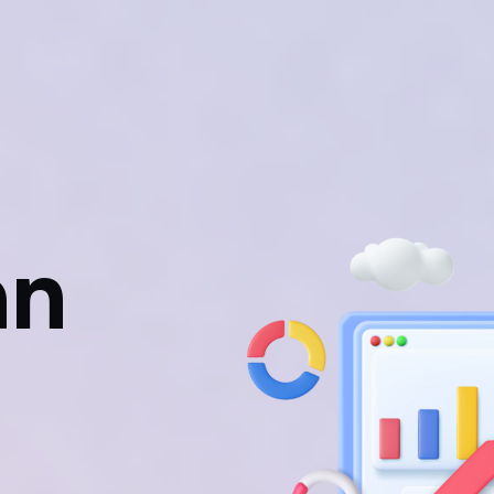
da
Harga
Layanan
Ratecard
Blog
an