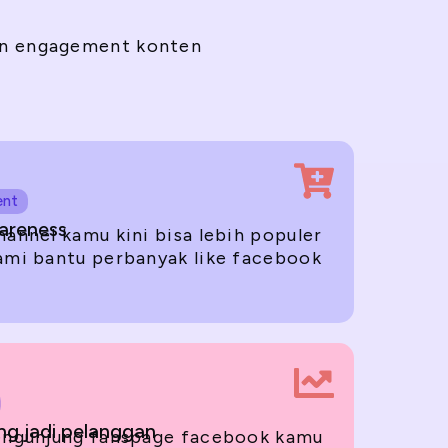
an engagement konten
ent
areness
annel kamu kini bisa lebih populer
ami bantu perbanyak like facebook
g jadi pelanggan
engunjung fanspage facebook kamu