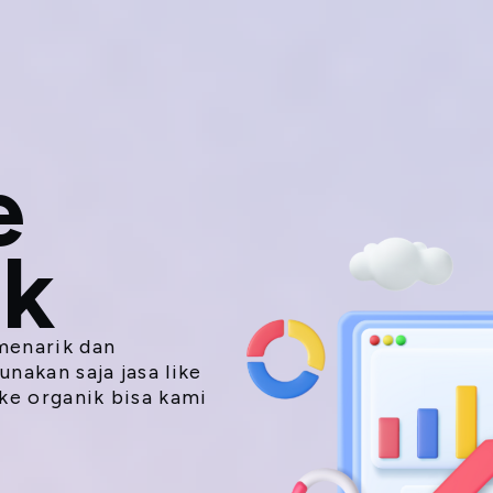
da
Harga
Layanan
Ratecard
Blog
e
ok
menarik dan
nakan saja jasa like
ike organik bisa kami