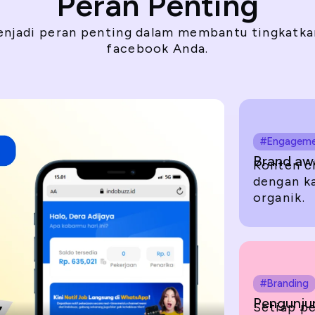
Peran Penting
menjadi peran penting dalam membantu tingkatk
facebook Anda.
#Engagem
Brand aw
Konten ch
dengan k
organik.
#Branding
Pengunjun
Setiap p