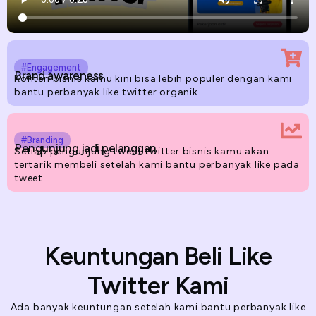
#Engagement
Brand awareness
Konten bisnis kamu kini bisa lebih populer dengan kami
bantu perbanyak like twitter organik.
#Branding
Pengunjung jadi pelanggan
Setiap pengunjung tweet twitter bisnis kamu akan
tertarik membeli setelah kami bantu perbanyak like pada
tweet.
Keuntungan Beli Like
Twitter Kami
Ada banyak keuntungan setelah kami bantu perbanyak like