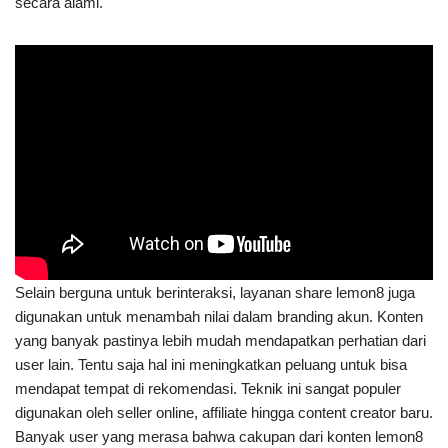
secara alami.
Selain berguna untuk berinteraksi, layanan share lemon8 juga
digunakan untuk menambah nilai dalam branding akun. Konten
yang banyak pastinya lebih mudah mendapatkan perhatian dari
user lain. Tentu saja hal ini meningkatkan peluang untuk bisa
mendapat tempat di rekomendasi. Teknik ini sangat populer
digunakan oleh seller online, affiliate hingga content creator baru.
Banyak user yang merasa bahwa cakupan dari konten lemon8